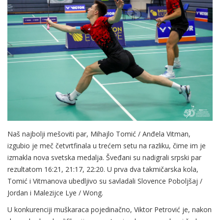
Naš najbolji mešoviti par, Mihajlo Tomić / Anđela Vitman,
izgubio je meč četvrtfinala u trećem setu na razliku, čime im je
izmakla nova svetska medalja. Šveđani su nadigrali srpski par
rezultatom 16:21, 21:17, 22:20. U prva dva takmičarska kola,
Tomić i Vitmanova ubedljivo su savladali Slovence Poboljšaj /
Jordan i Malezijce Lye / Wong.
U konkurenciji muškaraca pojedinačno, Viktor Petrović je, nakon