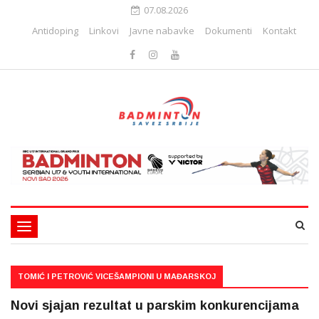
07.08.2026
Antidoping
Linkovi
Javne nabavke
Dokumenti
Kontakt
Toggle
navigation
TOMIĆ I PETROVIĆ VICEŠAMPIONI U MAĐARSKOJ
Novi sjajan rezultat u parskim konkurencijama