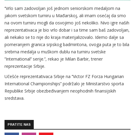
’’Vrlo sam zadovoljan još jednom seniorskom medaljom na
jakom svetskom turniru u Mađarskoj, ali imam osećaj da smo
na ovom turniru mogli da osvojimo još nekoliko. Nivo igre naših
reprezentativaca je bio vrlo dobar i sa time sam baš zadovoljan,
ali nekako se to nije do kraja materijalizovalo. Idemo dalje sa
pomeranjem granica srpskog badmintona, ovoga puta je to bila
srebrna medalja u muškom dublu na turniru svetske
’’International’’ serije.’’, rekao je Milan Barbir, trener
reprezentacije Srbije.
Učešće reprezentativaca Srbije na ’’Victor FZ Forza Hungarian
International Championships’’ podržalo je Ministarstvo sporta
Republike Srbije obezbeđivanjem neophodnih finansijskih
sredstava.
PRATITE NAS