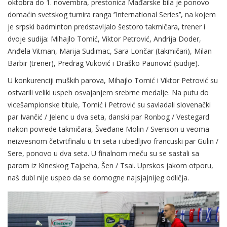
oktobra do 1. novembra, prestonica Mađarske bila je ponovo
domaćin svetskog turnira ranga ’’International Series’’, na kojem
je srpski badminton predstavljalo šestoro takmičara, trener i
dvoje sudija: Mihajlo Tomić, Viktor Petrović, Andrija Doder,
Anđela Vitman, Marija Sudimac, Sara Lončar (takmičari), Milan
Barbir (trener), Predrag Vuković i Draško Paunović (sudije).
U konkurenciji muških parova, Mihajlo Tomić i Viktor Petrović su
ostvarili veliki uspeh osvajanjem srebrne medalje. Na putu do
vicešampionske titule, Tomić i Petrović su savladali slovenački
par Ivančić / Jelenc u dva seta, danski par Ronbog / Vestegard
nakon povrede takmičara, Šveđane Molin / Svenson u veoma
neizvesnom četvrtfinalu u tri seta i ubedljivo francuski par Gulin /
Sere, ponovo u dva seta. U finalnom meču su se sastali sa
parom iz Kineskog Tajpeha, Šen / Tsai. Uprskos jakom otporu,
naš dubl nije uspeo da se domogne najsjajnijeg odličja.