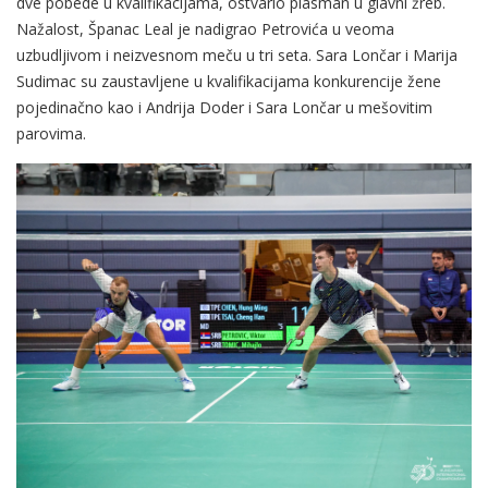
dve pobede u kvalifikacijama, ostvario plasman u glavni žreb.
Nažalost, Španac Leal je nadigrao Petrovića u veoma
uzbudljivom i neizvesnom meču u tri seta. Sara Lončar i Marija
Sudimac su zaustavljene u kvalifikacijama konkurencije žene
pojedinačno kao i Andrija Doder i Sara Lončar u mešovitim
parovima.