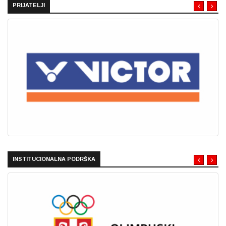
PRIJATELJI
INSTITUCIONALNA PODRŠKA