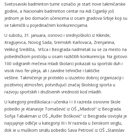
Svetosavski badminton turnir označio je start nove takmičarske
godine, a Nacionalni badminton centar na Adi Ciganliji još
jednom je bio domaćin učenicima iz osam gradova Srbije koji su
se takmičili u pojedinačnim konkurencijama.
U subotu, 31. januara, osnovci i srednjoškolci iz Kikinde,
Kragujevca, Novog Sada, Sremskih Karlovaca, Zrenjanina,
Velikog Središta, Vršca i Beograda nadmetali su se za mesto na
pobedničkom postolju u osam različitih konkurencija. Na gotovo
100 odigranih mečeva mladi školarci pokazali su sportski duh i
visok nivo fer-pleja, ali i zavidne tehničke i taktičke
veštine. Takmičenje je proteklo u izuzetno dobroj organizaciji i
pozitivnoj atmosferi, potvrđujući značaj školskog sporta u
razvoju sportskih i društvenih vrednosti kod mladih.
U kategoriji predškolaca i učenika I i II razreda osnovne škole
pobedio je Atanasije Tomašević iz OŠ „Mladost“ iz Beograda.
Sofija Tabakman iz OŠ „Ruđer Bošković“ iz Beograda osvojila je
najsjajnije odličje u kategoriji III i IV razreda u ženskom singlu,
dok je u muškom singlu pobedio Sava Petrović iz OŠ „Stanislav