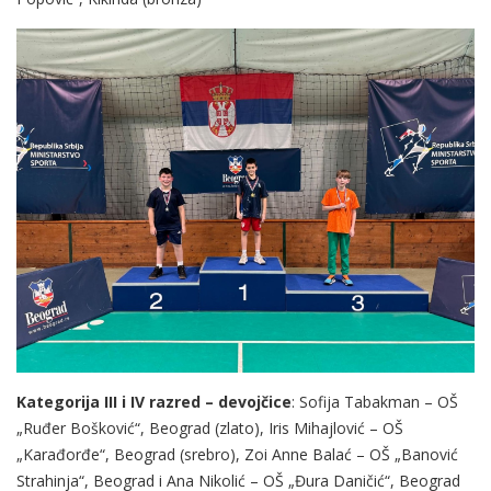
Kategorija III i IV razred – devojčice
: Sofija Tabakman – OŠ
„Ruđer Bošković“, Beograd (zlato), Iris Mihajlović – OŠ
„Karađorđe“, Beograd (srebro), Zoi Anne Balać – OŠ „Banović
Strahinja“, Beograd i Ana Nikolić – OŠ „Đura Daničić“, Beograd