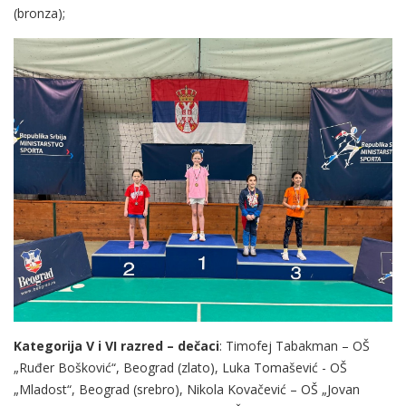
(bronza);
Kategorija V i VI razred – dečaci
: Timofej Tabakman – OŠ
„Ruđer Bošković“, Beograd (zlato), Luka Tomašević - OŠ
„Mladost“, Beograd (srebro), Nikola Kovačević – OŠ „Jovan