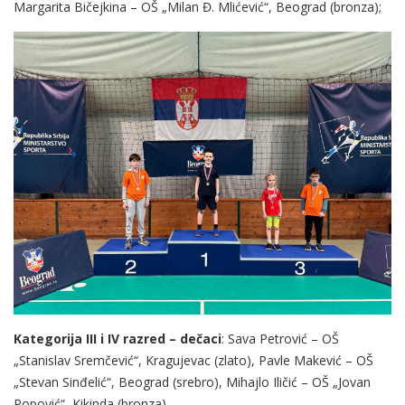
Margarita Bičejkina – OŠ „Milan Đ. Mlićević“, Beograd (bronza);
Kategorija III i IV razred – dečaci
: Sava Petrović – OŠ
„Stanislav Sremčević“, Kragujevac (zlato), Pavle Makević – OŠ
„Stevan Sinđelić“, Beograd (srebro), Mihajlo Iličić – OŠ „Jovan
Popović“, Kikinda (bronza)