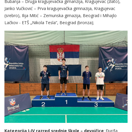
Bubanja – Druga kragujevačka gimanzija, Kragujevac (zlato),
Janko Vučković – Prva kragujevačka gimnazija, Kragujevac
(srebro), Ilija Mitić – Zemunska gimazija, Beograd i Mihajlo
Lačkov - ETŠ „Nikola Tesla“, Beograd (bronza);
Kategorija I-IV razred srednje škole – devojčice
: Đurđa