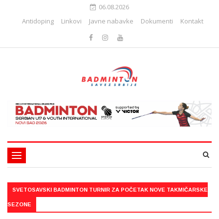
06.08.2026
Antidoping
Linkovi
Javne nabavke
Dokumenti
Kontakt
Toggle
navigation
SVETOSAVSKI BADMINTON TURNIR ZA POČETAK NOVE TAKMIČARSKE
SEZONE