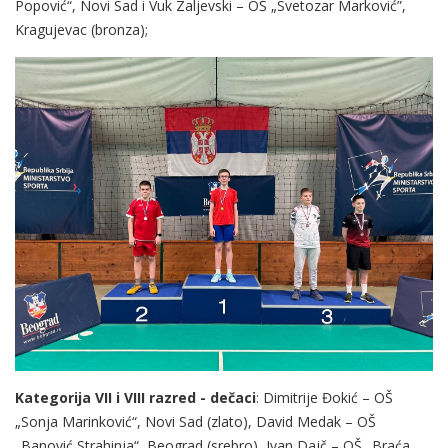
Popović“, Novi Sad i Vuk Zaljevski – OŠ „Svetozar Marković”,
Kragujevac (bronza);
Kategorija VII i VIII razred - dečaci
: Dimitrije Đokić – OŠ
„Sonja Marinković“, Novi Sad (zlato), David Medak – OŠ
„Banović Strahinja“, Beograd (srebro), Ivan Dajč – OŠ „Braća