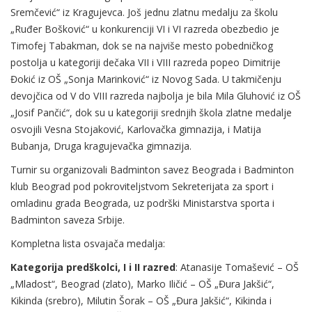
Sremčević“ iz Kragujevca. Još jednu zlatnu medalju za školu
„Ruđer Bošković“ u konkurenciji VI i VI razreda obezbedio je
Timofej Tabakman, dok se na najviše mesto pobedničkog
postolja u kategoriji dečaka VII i VIII razreda popeo Dimitrije
Đokić iz OŠ „Sonja Marinković“ iz Novog Sada. U takmičenju
devojčica od V do VIII razreda najbolja je bila Mila Gluhović iz OŠ
„Josif Pančić“, dok su u kategoriji srednjih škola zlatne medalje
osvojili Vesna Stojaković, Karlovačka gimnazija, i Matija
Bubanja, Druga kragujevačka gimnazija.
Turnir su organizovali Badminton savez Beograda i Badminton
klub Beograd pod pokroviteljstvom Sekreterijata za sport i
omladinu grada Beograda, uz podrški Ministarstva sporta i
Badminton saveza Srbije.
Kompletna lista osvajača medalja:
Kategorija predškolci, I i II razred
: Atanasije Tomašević – OŠ
„Mladost“, Beograd (zlato), Marko Iličić – OŠ „Đura Jakšić“,
Kikinda (srebro), Milutin Šorak – OŠ „Đura Jakšić“, Kikinda i