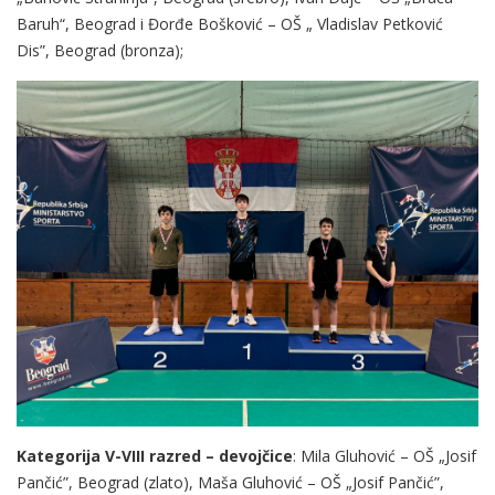
Baruh“, Beograd i Đorđe Bošković – OŠ „ Vladislav Petković
Dis”, Beograd (bronza);
Kategorija V-VIII razred – devojčice
: Mila Gluhović – OŠ „Josif
Pančić”, Beograd (zlato), Maša Gluhović – OŠ „Josif Pančić”,