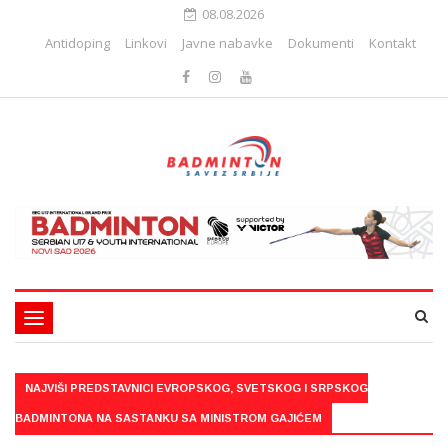
08.08.2026
Antidoping
Linkovi
Javne nabavke
Dokumenti
Kontakt
Toggle
navigation
NAJVIŠI PREDSTAVNICI EVROPSKOG, SVETSKOG I SRPSKOG
BADMINTONA NA SASTANKU SA MINISTROM GAJIĆEM