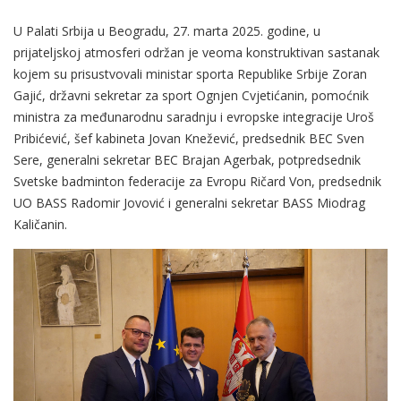
U Palati Srbija u Beogradu, 27. marta 2025. godine, u
prijateljskoj atmosferi održan je veoma konstruktivan sastanak
kojem su prisustvovali ministar sporta Republike Srbije Zoran
Gajić, državni sekretar za sport Ognjen Cvjetićanin, pomoćnik
ministra za međunarodnu saradnju i evropske integracije Uroš
Pribićević, šef kabineta Jovan Knežević, predsednik BEC Sven
Sere, generalni sekretar BEC Brajan Agerbak, potpredsednik
Svetske badminton federacije za Evropu Ričard Von, predsednik
UO BASS Radomir Jovović i generalni sekretar BASS Miodrag
Kaličanin.