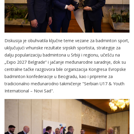
Diskusija je obuhvatila ključne teme vezane za badminton sport,
uključujući vrhunske rezultate srpskih sportista, strategije za
dalju popularizaciju badmintona u Srbiji i regionu, učešću na
„Expo 2027 Belgrade“ i jačanje međunarodne saradnje, dok su
centralne tačke razgovora bile organizacija Kongresa Evropske
badminton konfederacije u Beogradu, kao i pripreme za
tradicionalno međunarodno takmičenje "Serbian U17 & Youth
International – Novi Sad".