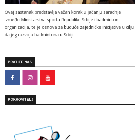
Ovaj sastanak predstavlja važan korak u jačanju saradnje
između Ministarstva sporta Republike Srbije i badminton
organizacija, te je osnova za buduće zajedničke inicijative u cilju
daljeg razvoja badmintona u Srbiji.
PRATITE NAS
POKROVITELJ