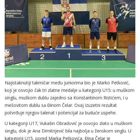
Najistaknutiji takmičar među juniorima bio je Marko Petković,
koji je osvojio čak tri zlatne medalje u kategoriji U15: u muškom
singlu, muškom dublu zajedno sa Konstantinom Ristićem, i u
mešovitom dublu sa Đinom Čelar. Ovaj izuzetni rezultat
potvrđuje njegov talenat i potencijal za buduće uspehe.
U kategoriji U17, Vukašin Obradović je osvojio zlato u muškom
singlu, dok je Ana Dimitrijević bila najbolja u ženskom singlu. U
kategoriji U15, pored Marka Petkovića, Đina Čelar je