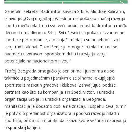
Generalni sekretar Badminton saveza Srbije, Miodrag Kaličanin,
izjavio je: „Ovaj događaj još jednom je pokazao značaj razvoja
sporta među mladima i sve veću popularnost badmintona među
decom i omladinom u Srbiji. Svi učesnici su pokazali izvanredne
sportske performanse, a osvajači medalja su posebno istakli
svoj trud i talenat. Takmičenje je omogućilo mladima da se
nadmeću u zdravom sportskom duhu i razvijaju svoje
potencijale na nacionalnom nivou.”
Trofej Beograda omogućio je seniorima i juniorima da se
takmiče u pojedinačnim i parskim disciplinama, okupljajući
sportiste iz različitih gradova i klubova. Zahvaljujući podršci
partnera kao što su kompanija Tin Šped, Victor, Turistička
organizacija Srbije i Turistička organizacija Beograda,
manifestacija je dodatno dobila na značaju i uspehu. Ovaj turnir
je potvrdio predanost organizatora u podršci razvoju mladih
sportista, pružajući im priliku da iskažu svoje veštine i napreduju
u sportskoj karijeri.