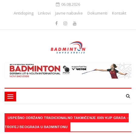
06.08.2026
Antidoping
Linkovi
Javne nabavke
Dokumenti
Kontakt
Toggle
navigation
USPEŠNO ODRŽANO TRADICIONALNO TAKMIČENJE XXIV KUP GRADA –
TROFEJ BEOGRADA U BADMINTONU